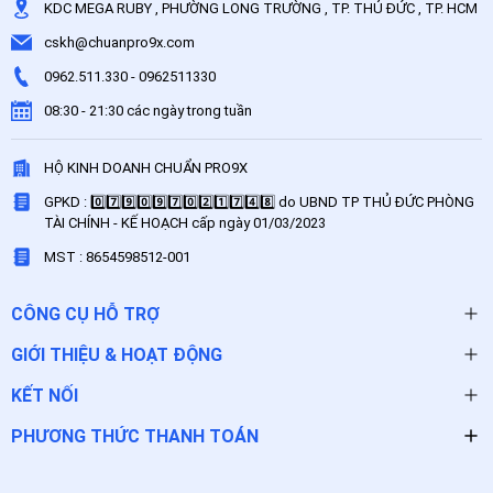
KDC MEGA RUBY , PHƯỜNG LONG TRƯỜNG , TP. THỦ ĐỨC , TP. HCM
cskh@chuanpro9x.com
0962.511.330
-
0962511330
08:30 - 21:30 các ngày trong tuần
HỘ KINH DOANH CHUẨN PRO9X
GPKD : 0️⃣7️⃣9️⃣0️⃣9️⃣7️⃣0️⃣2️⃣1️⃣7️⃣4️⃣8️⃣ do UBND TP THỦ ĐỨC PHÒNG
TÀI CHÍNH - KẾ HOẠCH cấp ngày 01/03/2023
MST : 8654598512-001
CÔNG CỤ HỖ TRỢ
GIỚI THIỆU & HOẠT ĐỘNG
KẾT NỐI
PHƯƠNG THỨC THANH TOÁN