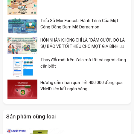
Tiểu Sử MonFansub: Hành Trình Của Một
Cộng Đồng Đam Mê Doraemon
HÔN NHÂN KHÔNG CHỈ LÀ “ĐÁM CƯỚI”, ĐÓ LÀ
SỰ BẢO VỆ TỐI THIỂU CHO MỘT GIA ĐÌNH 🏳️‍🌈
Thay đổi mới trên Zalo mà tất cả người dùng
cần biết
Hướng dẫn nhận quà Tết 400.000 đồng qua
VNeID liên kết ngân hàng
Sản phẩm cùng loại