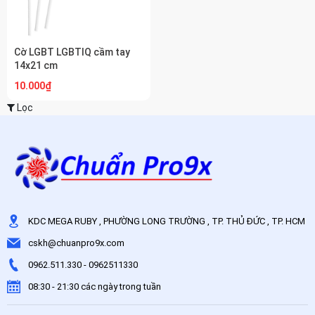
Cờ LGBT LGBTIQ cầm tay
14x21 cm
10.000₫
Lọc
KDC MEGA RUBY , PHƯỜNG LONG TRƯỜNG , TP. THỦ ĐỨC , TP. HCM
cskh@chuanpro9x.com
0962.511.330
-
0962511330
08:30 - 21:30 các ngày trong tuần