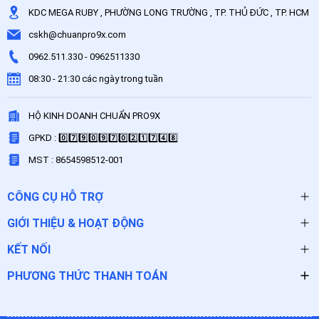
KDC MEGA RUBY , PHƯỜNG LONG TRƯỜNG , TP. THỦ ĐỨC , TP. HCM
cskh@chuanpro9x.com
0962.511.330
-
0962511330
08:30 - 21:30 các ngày trong tuần
HỘ KINH DOANH CHUẨN PRO9X
GPKD : 0️⃣7️⃣9️⃣0️⃣9️⃣7️⃣0️⃣2️⃣1️⃣7️⃣4️⃣8️⃣
MST : 8654598512-001
CÔNG CỤ HỖ TRỢ
GIỚI THIỆU & HOẠT ĐỘNG
KẾT NỐI
PHƯƠNG THỨC THANH TOÁN