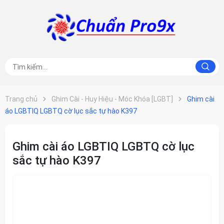
Trang chủ
Ghim Cài - Huy Hiệu - Móc Khóa [LGBT]
Ghim cài
áo LGBTIQ LGBTQ cờ lục sắc tự hào K397
Ghim cài áo LGBTIQ LGBTQ cờ lục
sắc tự hào K397