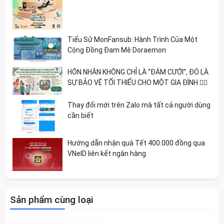
Tiểu Sử MonFansub: Hành Trình Của Một
Cộng Đồng Đam Mê Doraemon
HÔN NHÂN KHÔNG CHỈ LÀ “ĐÁM CƯỚI”, ĐÓ LÀ
SỰ BẢO VỆ TỐI THIỂU CHO MỘT GIA ĐÌNH 🏳️‍🌈
Thay đổi mới trên Zalo mà tất cả người dùng
cần biết
Hướng dẫn nhận quà Tết 400.000 đồng qua
VNeID liên kết ngân hàng
Sản phẩm cùng loại