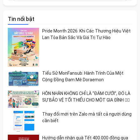
Tin nổi bật
Pride Month 2026: Khi Các Thương Hiệu Việt
Lan Tỏa Bản Sắc Và Giá Trị Tự Hào
Tiểu Sử MonFansub: Hành Trình Của Một
Cộng Đồng Đam Mê Doraemon
HÔN NHÂN KHÔNG CHỈ LÀ “ĐÁM CƯỚI”, ĐÓ LÀ
SỰ BẢO VỆ TỐI THIỂU CHO MỘT GIA ĐÌNH 🏳️‍🌈
Thay đổi mới trên Zalo mà tất cả người dùng
cần biết
Hướng dẫn nhận quà Tết 400.000 đồng qua