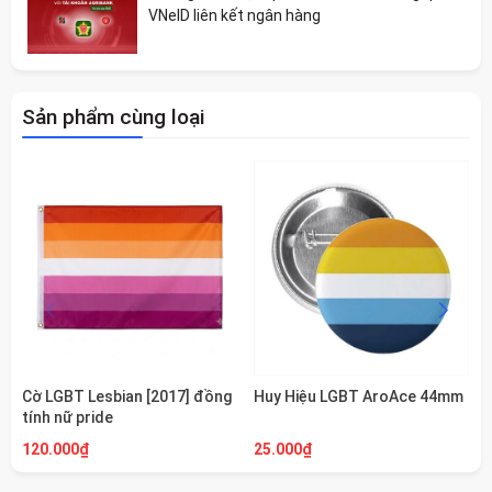
VNeID liên kết ngân hàng
Sản phẩm cùng loại
Cờ LGBT Lesbian [2017] đồng
Huy Hiệu LGBT AroAce 44mm
tính nữ pride
120.000₫
25.000₫