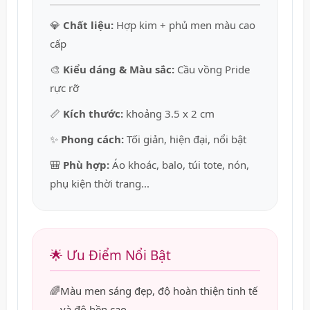
💎
Chất liệu:
Hợp kim + phủ men màu cao
cấp
🎨
Kiểu dáng & Màu sắc:
Cầu vồng Pride
rực rỡ
📏
Kích thước:
khoảng 3.5 x 2 cm
✨
Phong cách:
Tối giản, hiện đại, nổi bật
🎒
Phù hợp:
Áo khoác, balo, túi tote, nón,
phụ kiện thời trang...
🌟 Ưu Điểm Nổi Bật
🌈
Màu men sáng đẹp, độ hoàn thiện tinh tế
và độ bền cao.