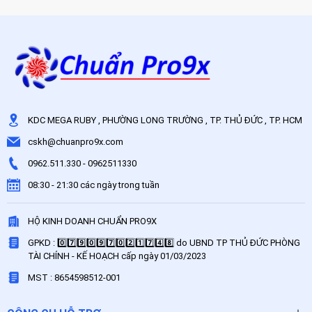
KDC MEGA RUBY , PHƯỜNG LONG TRƯỜNG , TP. THỦ ĐỨC , TP. HCM
cskh@chuanpro9x.com
0962.511.330
-
0962511330
08:30 - 21:30 các ngày trong tuần
HỘ KINH DOANH CHUẨN PRO9X
GPKD : 0️⃣7️⃣9️⃣0️⃣9️⃣7️⃣0️⃣2️⃣1️⃣7️⃣4️⃣8️⃣ do UBND TP THỦ ĐỨC PHÒNG
TÀI CHÍNH - KẾ HOẠCH cấp ngày 01/03/2023
MST : 8654598512-001