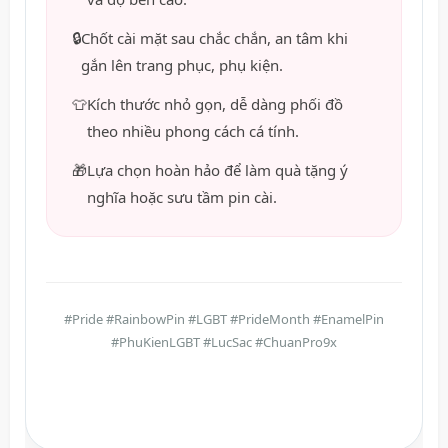
🔒
Chốt cài mặt sau chắc chắn, an tâm khi
gắn lên trang phục, phụ kiện.
👕
Kích thước nhỏ gọn, dễ dàng phối đồ
theo nhiều phong cách cá tính.
🎁
Lựa chọn hoàn hảo để làm quà tặng ý
nghĩa hoặc sưu tầm pin cài.
#Pride #RainbowPin #LGBT #PrideMonth #EnamelPin
#PhuKienLGBT #LucSac #ChuanPro9x