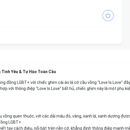
g Tình Yêu & Tự Hào Toàn Cầu
ng đồng LGBT+ với chiếc ghim cài áo lá cờ cầu vồng "Love Is Love" đầy
hợp với thông điệp "Love Is Love" bất hủ, chiếc ghim này là một phụ ki
 vồng quen thuộc, với các dải màu đỏ, vàng, xanh lá, xanh dương đượ
 đồng LGBT+.
viết tay cách điệu, nổi bật trên nền cờ, khẳng định thông điệp mạnh m