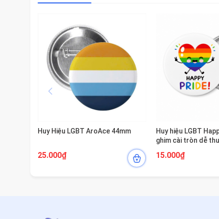
Huy Hiệu LGBT AroAce 44mm
Huy hiệu LGBT Hap
ghim cài tròn dễ t
Pro9x
25.000₫
15.000₫