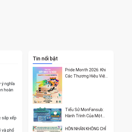
Tin nổi bật
Pride Month 2026: Khi
Các Thương Hiệu Việt
Lan Tỏa Bản Sắc Và Giá
 ý nghĩa
Trị Tự Hào
ện hoàn
Tiểu Sử MonFansub:
Hành Trình Của Một
c sắp xếp
Cộng Đồng Đam Mê
Doraemon
HÔN NHÂN KHÔNG CHỈ
ẽ và phổ