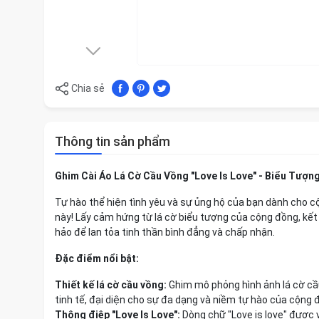
Chia sẻ
Thông tin sản phẩm
Ghim Cài Áo Lá Cờ Cầu Vồng "Love Is Love" - Biểu Tượn
Tự hào thể hiện tình yêu và sự ủng hộ của bạn dành cho cộ
này! Lấy cảm hứng từ lá cờ biểu tượng của cộng đồng, kết 
hảo để lan tỏa tinh thần bình đẳng và chấp nhận.
Đặc điểm nổi bật:
Thiết kế lá cờ cầu vồng:
Ghim mô phỏng hình ảnh lá cờ cầu
tinh tế, đại diện cho sự đa dạng và niềm tự hào của cộng
Thông điệp "Love Is Love":
Dòng chữ "Love is love" được 