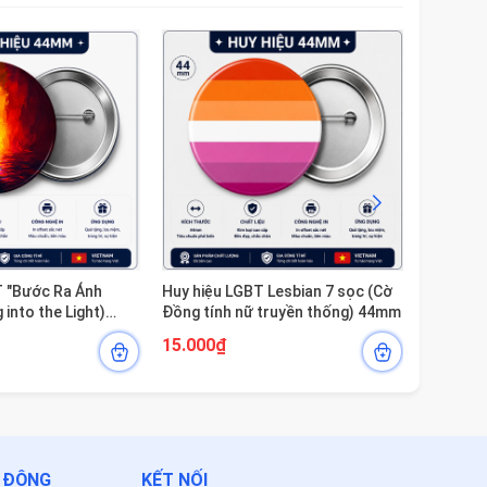
T "Bước Ra Ánh
Huy hiệu LGBT Lesbian 7 sọc (Cờ
Huy Hiệu
 into the Light)
Đồng tính nữ truyền thống) 44mm
Nhị Nguy
Tự Hào
15.000₫
15.000
T ĐỘNG
KẾT NỐI