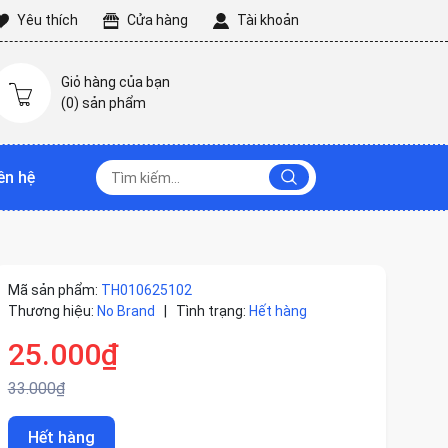
Yêu thích
Cửa hàng
Tài khoản
Giỏ hàng của bạn
(
0
) sản phẩm
ên hệ
Mã sản phẩm:
TH010625102
Thương hiệu:
No Brand
|
Tình trạng:
Hết hàng
25.000₫
33.000₫
Hết hàng