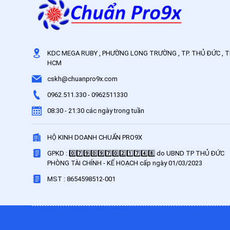
KDC MEGA RUBY , PHƯỜNG LONG TRƯỜNG , TP. THỦ ĐỨC , T
HCM
cskh@chuanpro9x.com
0962.511.330
-
0962511330
08:30 - 21:30 các ngày trong tuần
HỘ KINH DOANH CHUẨN PRO9X
GPKD : 0️⃣7️⃣9️⃣0️⃣9️⃣7️⃣0️⃣2️⃣1️⃣7️⃣4️⃣8️⃣ do UBND TP THỦ ĐỨC
PHÒNG TÀI CHÍNH - KẾ HOẠCH cấp ngày 01/03/2023
MST : 8654598512-001