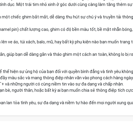
 tính dục. Một trái tim nhỏ xinh ở góc dưới cùng càng làm tăng thêm sự
 một chiếc ghim bắt mắt, dễ dàng thu hút sự chú ý và truyền tải thông
amel pin) chất lượng cao, ghim có độ bền màu tốt, bề mặt nhẵn bóng,
lên ve áo, túi xách, balo, mũ, hay bất kỳ phụ kiện nào bạn muốn trang tr
n, giúp bạn dễ dàng gắn và tháo ghim một cách an toàn, không lo bị rơ
ể thể hiện sự ủng hộ của bạn đối với quyền bình đẳng và tình yêu không 
đầy màu sắc và mang thông điệp nhân văn vào phong cách hàng ngày
T+ và những người có cùng niềm tin vào sự đa dạng và chấp nhận.
n bè, người thân, hoặc bất kỳ ai bạn muốn chia sẻ thông điệp tích cực
bạn lan tỏa tình yêu, sự đa dạng và niềm tự hào đến mọi người xung qu