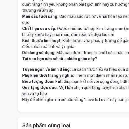
quát rằng tình yêu không phân biệt giới tính hay xu hướng
thương và ấm áp.
Màu sắc tươi sáng:
Các màu sắc rực rỡ và hài hòa tạo nên
cực.
Chất liệu cao cấp:
Được chế tác từ hợp kim tráng men (en
bị trầy xước hay phai màu, đảm bảo vẻ đẹp lâu dài.
Kích thước linh hoạt:
Kích thước vừa phải, lý tưởng để gắn 
điểm nhấn cá tính và ý nghĩa.
Dễ dàng sử dụng:
Mặt sau được trang bị chốt cài chắc chắ
Tại sao bạn nên sở hữu chiếc ghim này?
Tuyên ngôn về bình đẳng:
Là cách trực tiếp và hiệu quả đ
Phụ kiện thời trang ý nghĩa:
Thêm một điểm nhấn rực rỡ, 
Biểu tượng đoàn kết:
Giúp bạn kết nối với cộng đồng LGB
Quà tặng độc đáo:
Một lựa chọn quà tặng tuyệt vời cho bạ
yêu và tự hào.
Hãy để chiếc ghim lá cờ cầu vồng "Love Is Love" này cùng 
Sản phẩm cùng loại