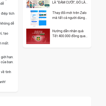
LÀ “ĐÁM CƯỚI”, ĐÓ LÀ
 dễ
SỰ BẢO VỆ TỐI THIỂU
CHO MỘT GIA ĐÌNH 🏳️‍🌈
Thay đổi mới trên Zalo
 điệp tích
mà tất cả người dùng
cần biết
 không dễ
Hướng dẫn nhận quà
í, tạo
Tết 400.000 đồng qua
VNeID liên kết ngân
i mất.
hàng
giới hạn.
 của bạn.
 về tình
anh!