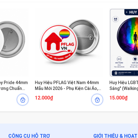
py Pride 44mm
Huy Hiệu PFLAG Việt Nam 44mm
Huy Hiệu LGB
hương Chuẩn
Mẫu Mới 2026 - Phụ Kiện Cài Áo,
Sáng" (Walking
Balo Cho Cộng Đồng LGBT
44mm
12.000₫
15.000₫
CÔNG CỤ HỖ TRỢ
GIỚI THIỆU & HOẠ