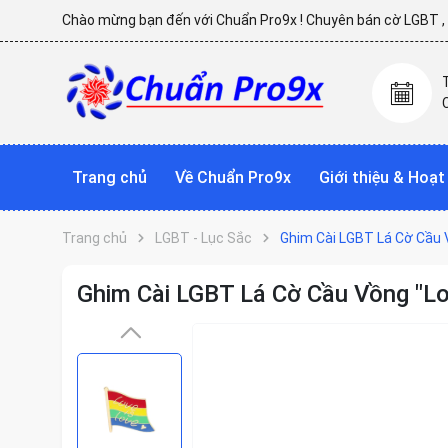
Chào mừng bạn đến với Chuẩn Pro9x ! Chuyên bán cờ LGBT , p
Trang chủ
Về Chuẩn Pro9x
Giới thiệu & Hoạ
Trang chủ
LGBT - Lục Sắc
Ghim Cài LGBT Lá Cờ Cầu V
Ghim Cài LGBT Lá Cờ Cầu Vồng "Lo