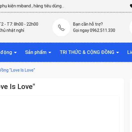
hụ kiện miband , hàng tiêu dùng...
T2 - T7: 8h00 - 22h00
Bạn cần hỗ trợ?
Chủ nhật nghỉ
Gọi ngay 0962.511.330
t động
Sản phẩm
TRI THỨC & CỘNG ĐỒNG
Li
ồng "Love Is Love"
ve Is Love"