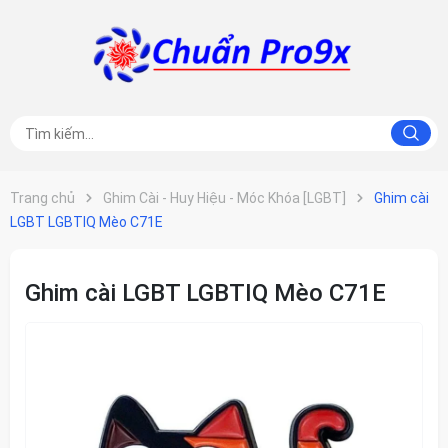
Trang chủ
Ghim Cài - Huy Hiệu - Móc Khóa [LGBT]
Ghim cài
LGBT LGBTIQ Mèo C71E
Ghim cài LGBT LGBTIQ Mèo C71E