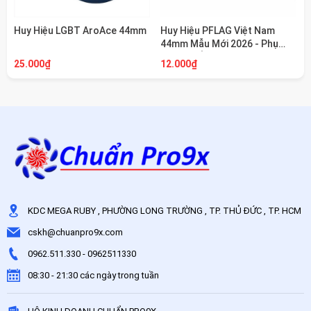
Huy Hiệu LGBT AroAce 44mm
Huy Hiệu PFLAG Việt Nam
44mm Mẫu Mới 2026 - Phụ
Kiện Cài Áo, Balo Cho Cộng
25.000₫
12.000₫
Đồng LGBT
KDC MEGA RUBY , PHƯỜNG LONG TRƯỜNG , TP. THỦ ĐỨC , TP. HCM
cskh@chuanpro9x.com
0962.511.330
-
0962511330
08:30 - 21:30 các ngày trong tuần