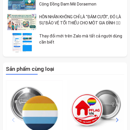
Cộng Đồng Đam Mê Doraemon
HÔN NHÂN KHÔNG CHỈ LÀ “ĐÁM CƯỚI”, ĐÓ LÀ
SỰ BẢO VỆ TỐI THIỂU CHO MỘT GIA ĐÌNH 🏳️‍🌈
Thay đổi mới trên Zalo mà tất cả người dùng
cần biết
Sản phẩm cùng loại