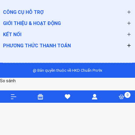
CÔNG CỤ HỖ TRỢ
GIỚI THIỆU & HOẠT ĐỘNG
KẾT NỐI
PHƯƠNG THỨC THANH TOÁN
@ Bản quyền thuộc về HKD Chuẩn Pro9x
So sánh
0