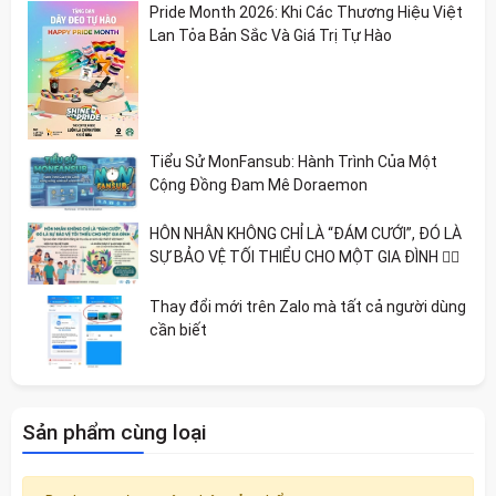
Pride Month 2026: Khi Các Thương Hiệu Việt
Lan Tỏa Bản Sắc Và Giá Trị Tự Hào
Tiểu Sử MonFansub: Hành Trình Của Một
Cộng Đồng Đam Mê Doraemon
HÔN NHÂN KHÔNG CHỈ LÀ “ĐÁM CƯỚI”, ĐÓ LÀ
SỰ BẢO VỆ TỐI THIỂU CHO MỘT GIA ĐÌNH 🏳️‍🌈
Thay đổi mới trên Zalo mà tất cả người dùng
cần biết
Sản phẩm cùng loại