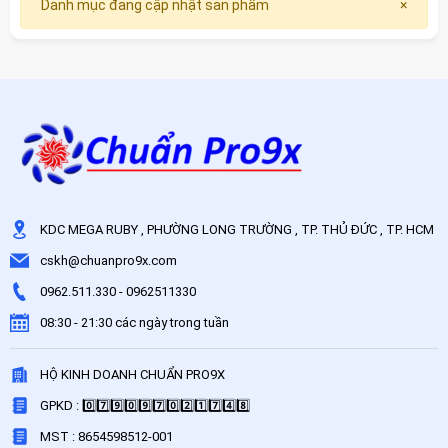
Danh mục đang cập nhật sản phẩm
×
KDC MEGA RUBY , PHƯỜNG LONG TRƯỜNG , TP. THỦ ĐỨC , TP. HCM
cskh@chuanpro9x.com
0962.511.330
-
0962511330
08:30 - 21:30 các ngày trong tuần
HỘ KINH DOANH CHUẨN PRO9X
GPKD : 0️⃣7️⃣9️⃣0️⃣9️⃣7️⃣0️⃣2️⃣1️⃣7️⃣4️⃣8️⃣
MST : 8654598512-001