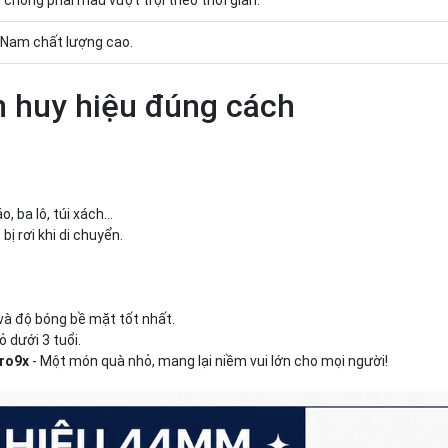
 chống phai màu vượt trội theo thời gian.
 Nam chất lượng cao.
n huy hiệu đúng cách
 ba lô, túi xách...
ị rơi khi di chuyển.
và độ bóng bề mặt tốt nhất.
 dưới 3 tuổi.
ro9x
- Một món quà nhỏ, mang lại niềm vui lớn cho mọi người!