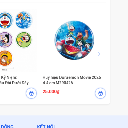
u Kỷ Niệm:
Huy hiệu Doraemon Movie 2026
u Đài Đưới Đáy
4.4 cm M290426
6)
25.000₫
T ĐỘNG
KẾT NỐI