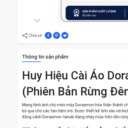
Chia sẻ
Thông tin sản phẩm
Huy Hiệu Cài Áo Do
(Phiên Bản Rừng Đê
Mang hình ảnh chú mèo máy Doraemon hóa thân thành chú 
bỏ qua cho các fan hâm mộ. Được thiết kế tinh xảo với k
động cảnh Doraemon-tanuki đang nhảy múa trên nền rừng 