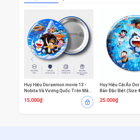
Huy Hiệu Doraemon movie 13 -
Huy Hiệu Cài Áo D
Nobita Và Vương Quốc Trên Mây
Bản Đặc Biệt (Size
(Size 44mm) - HHDORA2805932
Kiện Anime Hoạt Hì
15.000₫
25.000₫