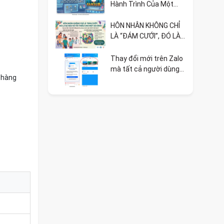
Hành Trình Của Một
Cộng Đồng Đam Mê
Doraemon
HÔN NHÂN KHÔNG CHỈ
LÀ “ĐÁM CƯỚI”, ĐÓ LÀ
SỰ BẢO VỆ TỐI THIỂU
CHO MỘT GIA ĐÌNH 🏳️‍🌈
Thay đổi mới trên Zalo
mà tất cả người dùng
 hàng
cần biết