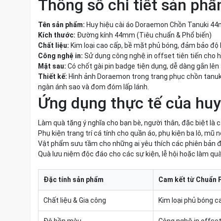
Thông số chi tiết sản ph
Tên sản phẩm:
Huy hiệu cài áo Doraemon Chồn Tanuki 4
Kích thước:
Đường kính 44mm (Tiêu chuẩn & Phổ biến)
Chất liệu:
Kim loại cao cấp, bề mặt phủ bóng, đảm bảo độ 
Công nghệ in:
Sử dụng công nghệ in offset tiên tiến cho 
Mặt sau:
Có chốt gài pin badge tiện dụng, dễ dàng gắn lên áo
Thiết kế:
Hình ảnh Doraemon trong trang phục chồn tanuki
ngàn ánh sao và đom đóm lấp lánh.
Ứng dụng thực tế của hu
Làm quà tặng ý nghĩa cho bạn bè, người thân, đặc biệt là
Phụ kiện trang trí cá tính cho quần áo, phụ kiện ba lô, mũ n
Vật phẩm sưu tầm cho những ai yêu thích các phiên bản 
Quà lưu niệm độc đáo cho các sự kiện, lễ hội hoặc làm qu
Đặc tính sản phẩm
Cam kết từ Chuẩn 
Chất liệu & Gia công
Kim loại phủ bóng ca