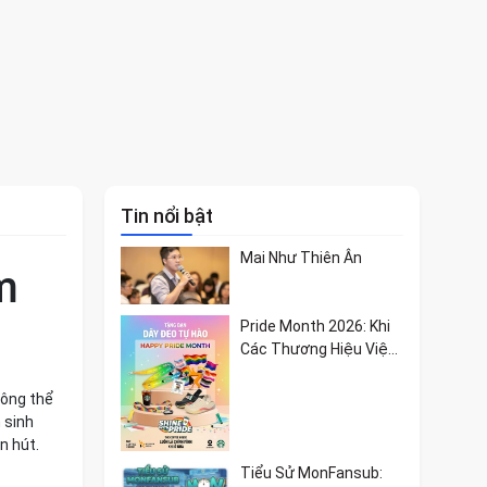
Tin nổi bật
Mai Như Thiên Ân
m
Pride Month 2026: Khi
Các Thương Hiệu Việt
Lan Tỏa Bản Sắc Và Giá
Trị Tự Hào
hông thể
 sinh
n hút.
Tiểu Sử MonFansub: