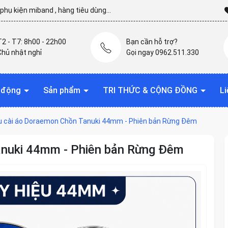
hụ kiện miband , hàng tiêu dùng...
T2 - T7: 8h00 - 22h00
Bạn cần hỗ trợ?
Chủ nhật nghỉ
Gọi ngay 0962.511.330
t động
Sản phẩm
TRI THỨC & CỘNG ĐỒNG
Li
u cài áo Doraemon Chồn Tanuki 44mm - Phiên bản Rừng Đêm
anuki 44mm - Phiên bản Rừng Đêm