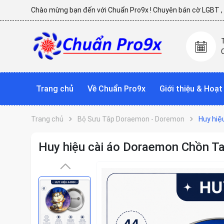
Chào mừng bạn đến với Chuẩn Pro9x ! Chuyên bán cờ LGBT , p
Trang chủ
Về Chuẩn Pro9x
Giới thiệu & Hoạ
Trang chủ
Bộ Sưu Tâp Doraemon - Doremon
Huy hiệ
Huy hiệu cài áo Doraemon Chồn T