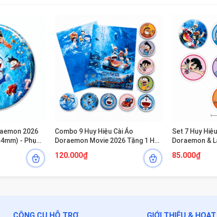
oraemon 2026
Combo 9 Huy Hiệu Cài Áo
Set 7 Huy Hiệ
 44mm) - Phụ
Doraemon Movie 2026 Tặng 1 Huy
Doraemon & Lâ
nh Đáng Yêu
Hiệu Đặc Biệt Random
Biển (Ver 202
120.000₫
85.000₫
CÔNG CỤ HỖ TRỢ
GIỚI THIỆU & HOẠ