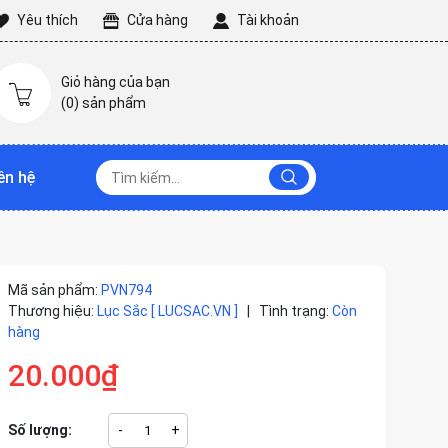
Yêu thích
Cửa hàng
Tài khoản
Giỏ hàng của bạn
(
0
) sản phẩm
ên hệ
Mã sản phẩm:
PVN794
Thương hiệu:
Lục Sắc [ LUCSAC.VN ]
|
Tình trạng:
Còn
hàng
20.000₫
Số lượng:
-
+