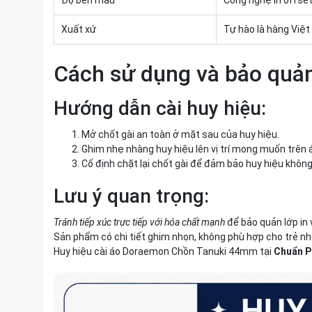
Độ bền màu
Công nghệ in offset
Xuất xứ
Tự hào là hàng Việt
Cách sử dụng và bảo quả
Hướng dẫn cài huy hiệu:
Mở chốt gài an toàn ở mặt sau của huy hiệu.
Ghim nhẹ nhàng huy hiệu lên vị trí mong muốn trên áo,
Cố định chặt lại chốt gài để đảm bảo huy hiệu không b
Lưu ý quan trọng:
Tránh tiếp xúc trực tiếp với hóa chất mạnh
để bảo quản lớp in 
Sản phẩm có chi tiết ghim nhọn, không phù hợp cho trẻ nhỏ
Huy hiệu cài áo Doraemon Chồn Tanuki 44mm tại
Chuẩn P