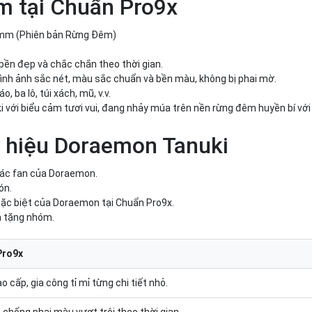
ẩm tại Chuẩn Pro9x
4mm (Phiên bản Rừng Đêm)
bền đẹp và chắc chắn theo thời gian.
hình ảnh sắc nét, màu sắc chuẩn và bền màu, không bị phai mờ.
, ba lô, túi xách, mũ, v.v.
 với biểu cảm tươi vui, đang nhảy múa trên nền rừng đêm huyền bí với
y hiệu Doraemon Tanuki
 các fan của Doraemon.
ón.
đặc biệt của Doraemon tại Chuẩn Pro9x.
à tặng nhóm.
Pro9x
o cấp, gia công tỉ mỉ từng chi tiết nhỏ.