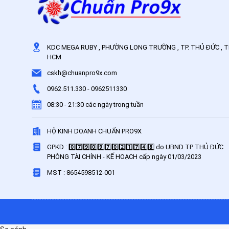
KDC MEGA RUBY , PHƯỜNG LONG TRƯỜNG , TP. THỦ ĐỨC , T
HCM
cskh@chuanpro9x.com
0962.511.330
-
0962511330
08:30 - 21:30 các ngày trong tuần
HỘ KINH DOANH CHUẨN PRO9X
GPKD : 0️⃣7️⃣9️⃣0️⃣9️⃣7️⃣0️⃣2️⃣1️⃣7️⃣4️⃣8️⃣ do UBND TP THỦ ĐỨC
PHÒNG TÀI CHÍNH - KẾ HOẠCH cấp ngày 01/03/2023
MST : 8654598512-001