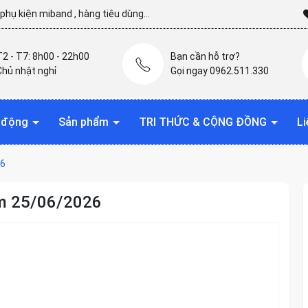
hụ kiện miband , hàng tiêu dùng...
T2 - T7: 8h00 - 22h00
Bạn cần hỗ trợ?
Chủ nhật nghỉ
Gọi ngay 0962.511.330
t động
Sản phẩm
TRI THỨC & CỘNG ĐỒNG
Li
26
m 25/06/2026