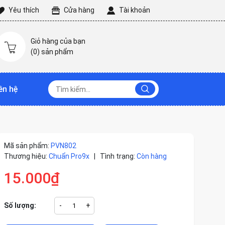
Yêu thích
Cửa hàng
Tài khoản
Giỏ hàng của bạn
(
0
) sản phẩm
ên hệ
Mã sản phẩm:
PVN802
Thương hiệu:
Chuẩn Pro9x
|
Tình trạng:
Còn hàng
15.000₫
Số lượng:
-
+