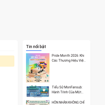
Tin nổi bật
Pride Month 2026: Khi
Các Thương Hiệu Việt
Lan Tỏa Bản Sắc Và Giá
Trị Tự Hào
Tiểu Sử MonFansub:
Hành Trình Của Một
Cộng Đồng Đam Mê
Doraemon
HÔN NHÂN KHÔNG CHỈ