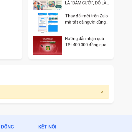
LÀ “ĐÁM CƯỚI”, ĐÓ LÀ
SỰ BẢO VỆ TỐI THIỂU
CHO MỘT GIA ĐÌNH 🏳️‍🌈
Thay đổi mới trên Zalo
mà tất cả người dùng
cần biết
Hướng dẫn nhận quà
Tết 400.000 đồng qua
VNeID liên kết ngân
hàng
×
T ĐỘNG
KẾT NỐI