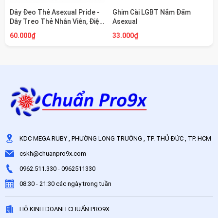
Dây Đeo Thẻ Asexual Pride -
Ghim Cài LGBT Nắm Đấm
Dây Treo Thẻ Nhân Viên, Điện
Asexual
Thoại Cho Người Vô Tính Cao
60.000₫
33.000₫
Cấp Chuẩn Pro9x
KDC MEGA RUBY , PHƯỜNG LONG TRƯỜNG , TP. THỦ ĐỨC , TP. HCM
cskh@chuanpro9x.com
0962.511.330
-
0962511330
08:30 - 21:30 các ngày trong tuần
HỘ KINH DOANH CHUẨN PRO9X