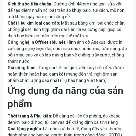
Kích thước tiêu chuẩn:
Đường kính 44mm nhỏ gọn, vừa vặn
để tạo điểm nhấn nổi bật trên áo khuy, balo, túi xách, mũ nón
mà không gây cảm giác nặng nề.
Chất liệu kim loại cao cấp:
Mặt sau bằng kim loại chắc chắn,
chống gỉ sét, tích hợp ghim cài tiện lợi và cứng cáp, giúp cố
định huy hiệu an toàn trên mọi bề mặt vải.
Công nghệ in Offset siêu nét:
Hình ảnh cờ Asexual được in
với công nghệ hiện đại, cho màu sắc chuẩn xác, tươi sáng, độ
bền màu cao và có lớp màng bảo vệ chống trầy xước, chống
thấm nước.
Gia công tỉ mỉ:
Từng chi tiết bo góc, viền huy hiệu đều được
hoàn thiện hoàn hảo, cam kết mang đến trải nghiệm sản
phẩm chất lượng cao nhất (Tự hào hàng Việt Nam).
Ứng dụng đa năng của sản
phẩm
Thời trang & Phụ kiện:
Dễ dàng cài lên áo phông, áo khoác
denim, balo đi học, túi canvas để khẳng định cá tính riêng.
Quà tặng ý nghĩa:
Là món quà tinh tế, đong đầy yêu thương
dành tặng cho bạn bè, người thân trong cộng đồng LGBTQ+