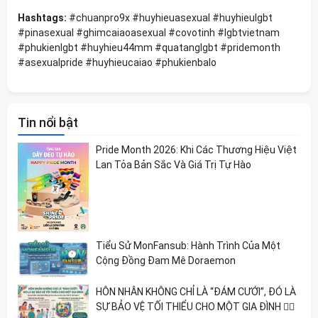
Hashtags:
#chuanpro9x #huyhieuasexual #huyhieulgbt
#pinasexual #ghimcaiaoasexual #covotinh #lgbtvietnam
#phukienlgbt #huyhieu44mm #quatanglgbt #pridemonth
#asexualpride #huyhieucaiao #phukienbalo
Tin nổi bật
Pride Month 2026: Khi Các Thương Hiệu Việt
Lan Tỏa Bản Sắc Và Giá Trị Tự Hào
Tiểu Sử MonFansub: Hành Trình Của Một
Cộng Đồng Đam Mê Doraemon
HÔN NHÂN KHÔNG CHỈ LÀ “ĐÁM CƯỚI”, ĐÓ LÀ
SỰ BẢO VỆ TỐI THIỂU CHO MỘT GIA ĐÌNH 🏳️‍🌈