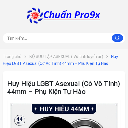
Trang chủ
BỘ SƯU TẬP ASEXUAL ( Vô tính luyến ái )
Huy
Hiệu LGBT Asexual (Cờ Vô Tính) 44mm – Phụ Kiện Tự Hào
Huy Hiệu LGBT Asexual (Cờ Vô Tính)
44mm – Phụ Kiện Tự Hào