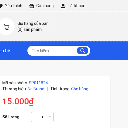
Yêu thích
Cửa hàng
Tài khoản
Giỏ hàng của bạn
(
0
) sản phẩm
ên hệ
Mã sản phẩm:
SP011824
Thương hiệu:
No Brand
|
Tình trạng:
Còn hàng
15.000₫
Số lượng:
-
+