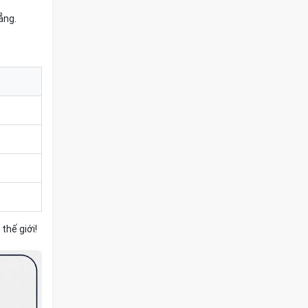
ẳng.
thế giới!