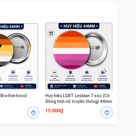
- 25%
r Brotherhood
Huy hiệu LGBT Lesbian 7 sọc (Cờ
Huy Hiệu
Đồng tính nữ truyền thống) 44mm
(Interse
15.000₫
15.000
20.000₫