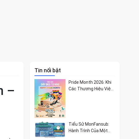
Tin nổi bật
Pride Month 2026: Khi
m –
Các Thương Hiệu Việt
Lan Tỏa Bản Sắc Và Giá
Trị Tự Hào
Tiểu Sử MonFansub:
Hành Trình Của Một
Cộng Đồng Đam Mê