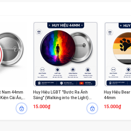
ệt Nam 44mm
Huy Hiệu LGBT "Bước Ra Ánh
Huy Hiệu Bea
Kiện Cài Áo,
Sáng" (Walking into the Light)
44mm
g LGBT
44mm
15.000₫
15.000₫