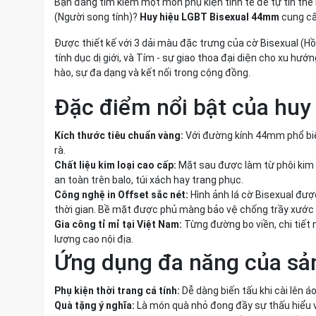
Bạn đang tìm kiếm một món phụ kiện tinh tế để tự tin th
(Người song tính)?
Huy hiệu LGBT Bisexual 44mm
cung cấ
Được thiết kế với 3 dải màu đặc trưng của cờ Bisexual (H
tính dục dị giới, và Tím - sự giao thoa đại diện cho xu hướ
hào, sự đa dạng và kết nối trong cộng đồng.
Đặc điểm nổi bật của huy 
Kích thước tiêu chuẩn vàng:
Với đường kính 44mm phổ biến
rà.
Chất liệu kim loại cao cấp:
Mặt sau được làm từ phôi kim l
an toàn trên balo, túi xách hay trang phục.
Công nghệ in Offset sắc nét:
Hình ảnh lá cờ Bisexual đượ
thời gian. Bề mặt được phủ màng bảo vệ chống trầy xước
Gia công tỉ mỉ tại Việt Nam:
Từng đường bo viền, chi tiết
lượng cao nội địa.
Ứng dụng đa năng của sả
Phụ kiện thời trang cá tính:
Dễ dàng biến tấu khi cài lên á
Quà tặng ý nghĩa:
Là món quà nhỏ đong đầy sự thấu hiểu 