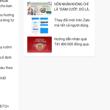
exual
Doraemon
HÔN NHÂN KHÔNG CHỈ
 cho bạn.
LÀ “ĐÁM CƯỚI”, ĐÓ LÀ
SỰ BẢO VỆ TỐI THIỂU
 xu hướng
CHO MỘT GIA ĐÌNH 🏳️‍🌈
ủa lòng tự
Thay đổi mới trên Zalo
mà tất cả người dùng
cần biết
Hướng dẫn nhận quà
Tết 400.000 đồng qua
gây rườm
VNeID liên kết ngân
hàng
 cố định
màu theo
chất
LGBTQ+