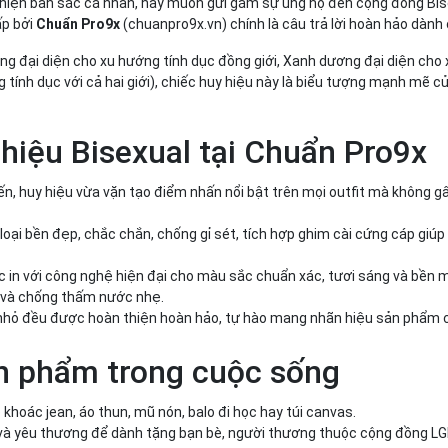
ể hiện bản sắc cá nhân, hay muốn gửi gắm sự ủng hộ đến cộng đồng Bis
p bởi
Chuẩn Pro9x
(chuanpro9x.vn) chính là câu trả lời hoàn hảo dành
ồng đại diện cho xu hướng tính dục đồng giới, Xanh dương đại diện cho
ng tính dục với cả hai giới), chiếc huy hiệu này là biểu tượng mạnh mẽ c
hiệu Bisexual tại Chuẩn Pro9x
, huy hiệu vừa vặn tạo điểm nhấn nổi bật trên mọi outfit mà không 
oại bền đẹp, chắc chắn, chống gỉ sét, tích hợp ghim cài cứng cáp giúp
c in với công nghệ hiện đại cho màu sắc chuẩn xác, tươi sáng và bền 
 và chống thấm nước nhẹ.
 nhỏ đều được hoàn thiện hoàn hảo, tự hào mang nhãn hiệu sản phẩm 
n phẩm trong cuộc sống
o khoác jean, áo thun, mũ nón, balo đi học hay túi canvas.
và yêu thương để dành tặng bạn bè, người thương thuộc cộng đồng 