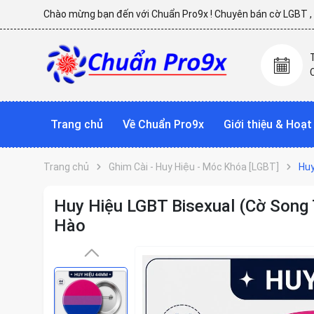
Chào mừng bạn đến với Chuẩn Pro9x ! Chuyên bán cờ LGBT , p
Trang chủ
Về Chuẩn Pro9x
Giới thiệu & Hoạ
Trang chủ
Ghim Cài - Huy Hiệu - Móc Khóa [LGBT]
Huy
Huy Hiệu LGBT Bisexual (Cờ Song 
Hào