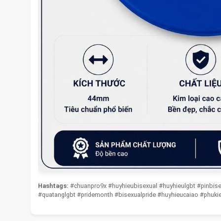
Hashtags:
#chuanpro9x #huyhieubisexual #huyhieulgbt #pinbis
#quatanglgbt #pridemonth #bisexualpride #huyhieucaiao #phuki