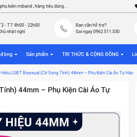
hụ kiện miband , hàng tiêu dùng...
T2 - T7: 8h00 - 22h00
Bạn cần hỗ trợ?
Chủ nhật nghỉ
Gọi ngay 0962.511.330
t động
Sản phẩm
TRI THỨC & CỘNG ĐỒNG
Li
 Hiệu LGBT Bisexual (Cờ Song Tính) 44mm – Phụ Kiện Cài Áo Tự Hào
Tính) 44mm – Phụ Kiện Cài Áo Tự