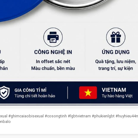
exual #ghimcaiaobisexual #cosongtinh #lgbtvietnam #phukienlgbt #huyhieu4
enbalo