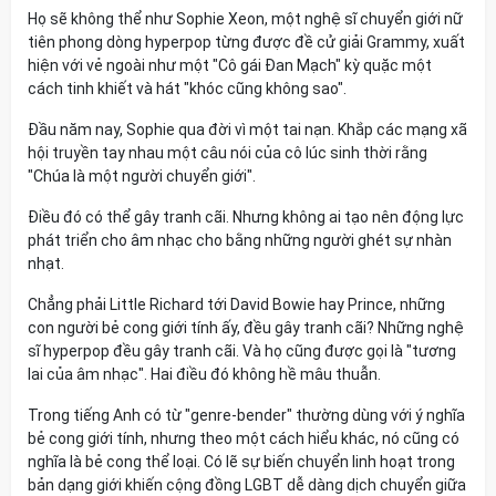
Họ sẽ không thể như Sophie Xeon, một nghệ sĩ chuyển giới nữ
tiên phong dòng hyperpop từng được đề cử giải Grammy, xuất
hiện với vẻ ngoài như một "Cô gái Đan Mạch" kỳ quặc một
cách tinh khiết và hát "khóc cũng không sao".
Đầu năm nay, Sophie qua đời vì một tai nạn. Khắp các mạng xã
hội truyền tay nhau một câu nói của cô lúc sinh thời rằng
"Chúa là một người chuyển giới".
Điều đó có thể gây tranh cãi. Nhưng không ai tạo nên động lực
phát triển cho âm nhạc cho bằng những người ghét sự nhàn
nhạt.
Chẳng phải Little Richard tới David Bowie hay Prince, những
con người bẻ cong giới tính ấy, đều gây tranh cãi? Những nghệ
sĩ hyperpop đều gây tranh cãi. Và họ cũng được gọi là "tương
lai của âm nhạc". Hai điều đó không hề mâu thuẫn.
Trong tiếng Anh có từ "genre-bender" thường dùng với ý nghĩa
bẻ cong giới tính, nhưng theo một cách hiểu khác, nó cũng có
nghĩa là bẻ cong thể loại. Có lẽ sự biến chuyển linh hoạt trong
bản dạng giới khiến cộng đồng LGBT dễ dàng dịch chuyển giữa