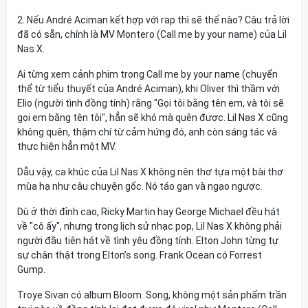
2. Nếu André Aciman kết hợp với rap thì sẽ thế nào? Câu trả lời
đã có sẵn, chính là MV Montero (Call me by your name) của Lil
Nas X.
Ai từng xem cảnh phim trong Call me by your name (chuyển
thể từ tiểu thuyết của André Aciman), khi Oliver thì thầm với
Elio (người tình đồng tính) rằng "Gọi tôi bằng tên em, và tôi sẽ
gọi em bằng tên tôi", hẳn sẽ khó mà quên được. Lil Nas X cũng
không quên, thậm chí từ cảm hứng đó, anh còn sáng tác và
thực hiện hẳn một MV.
Dẫu vậy, ca khúc của Lil Nas X không nên thơ tựa một bài thơ
mùa hạ như câu chuyện gốc. Nó táo gan và ngạo ngược.
Dù ở thời đỉnh cao, Ricky Martin hay George Michael đều hát
về "cô ấy", nhưng trong lịch sử nhạc pop, Lil Nas X không phải
người đầu tiên hát về tình yêu đồng tính. Elton John từng tự
sự chân thật trong Elton’s song. Frank Ocean có Forrest
Gump.
Troye Sivan có album Bloom. Song, không một sản phẩm trần