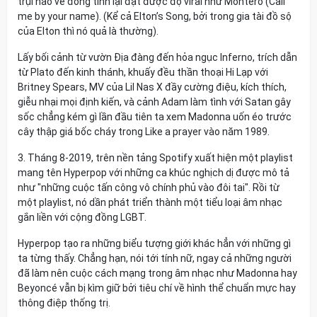
trụi nào về đồng tính lại đạt được độ viral như Montero (Call
me by your name). (Kể cả Elton’s Song, bởi trong gia tài đồ sộ
của Elton thì nó quả là thường).
Lấy bối cảnh từ vườn Địa đàng đến hỏa ngục Inferno, trích dẫn
từ Plato đến kinh thánh, khuấy đều thần thoại Hi Lạp với
Britney Spears, MV của Lil Nas X đầy cường điệu, kích thích,
giễu nhại mọi định kiến, và cảnh Adam làm tình với Satan gây
sốc chẳng kém gì lần đầu tiên ta xem Madonna uốn éo trước
cây thập giá bốc cháy trong Like a prayer vào năm 1989.
3. Tháng 8-2019, trên nền tảng Spotify xuất hiện một playlist
mang tên Hyperpop với những ca khúc nghịch dị được mô tả
như "những cuộc tấn công vô chính phủ vào đôi tai". Rồi từ
một playlist, nó dần phát triển thành một tiểu loại âm nhạc
gắn liền với cộng đồng LGBT.
Hyperpop tạo ra những biểu tượng giới khác hẳn với những gì
ta từng thấy. Chẳng hạn, nói tới tính nữ, ngay cả những người
đã làm nên cuộc cách mạng trong âm nhạc như Madonna hay
Beyoncé vẫn bị kìm giữ bởi tiêu chí về hình thể chuẩn mực hay
thông điệp thống trị.