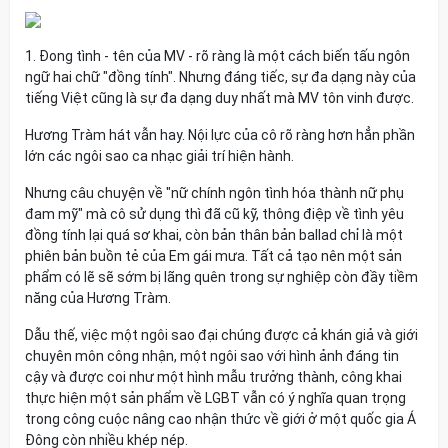
1. Đong tình - tên của MV - rõ ràng là một cách biến tấu ngôn
ngữ hai chữ "đồng tính". Nhưng đáng tiếc, sự đa dạng này của
tiếng Việt cũng là sự đa dạng duy nhất mà MV tôn vinh được.
Hương Tràm hát vẫn hay. Nội lực của cô rõ ràng hơn hẳn phần
lớn các ngôi sao ca nhạc giải trí hiện hành.
Nhưng câu chuyện về "nữ chính ngôn tình hóa thành nữ phụ
đam mỹ" mà cô sử dụng thì đã cũ kỹ, thông điệp về tình yêu
đồng tính lại quá sơ khai, còn bản thân bản ballad chỉ là một
phiên bản buồn tẻ của Em gái mưa. Tất cả tạo nên một sản
phẩm có lẽ sẽ sớm bị lãng quên trong sự nghiệp còn đầy tiềm
năng của Hương Tràm.
Dẫu thế, việc một ngôi sao đại chúng được cả khán giả và giới
chuyên môn công nhận, một ngôi sao với hình ảnh đáng tin
cậy và được coi như một hình mẫu trưởng thành, công khai
thực hiện một sản phẩm về LGBT vẫn có ý nghĩa quan trọng
trong công cuộc nâng cao nhận thức về giới ở một quốc gia Á
Đông còn nhiều khép nép.