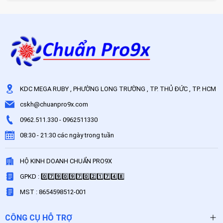
KDC MEGA RUBY , PHƯỜNG LONG TRƯỜNG , TP. THỦ ĐỨC , TP. HCM
cskh@chuanpro9x.com
0962.511.330
-
0962511330
08:30 - 21:30 các ngày trong tuần
HỘ KINH DOANH CHUẨN PRO9X
GPKD : 0️⃣7️⃣9️⃣0️⃣9️⃣7️⃣0️⃣2️⃣1️⃣7️⃣4️⃣8️⃣
MST : 8654598512-001
CÔNG CỤ HỖ TRỢ