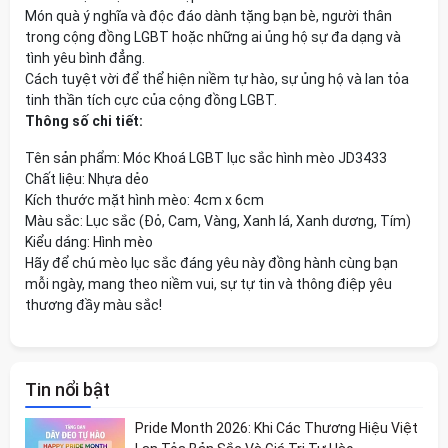
Món quà ý nghĩa và độc đáo dành tặng bạn bè, người thân
trong cộng đồng LGBT hoặc những ai ủng hộ sự đa dạng và
tình yêu bình đẳng.
Cách tuyệt vời để thể hiện niềm tự hào, sự ủng hộ và lan tỏa
tinh thần tích cực của cộng đồng LGBT.
Thông số chi tiết:
Tên sản phẩm: Móc Khoá LGBT lục sắc hình mèo JD3433
Chất liệu: Nhựa dẻo
Kích thước mặt hình mèo: 4cm x 6cm
Màu sắc: Lục sắc (Đỏ, Cam, Vàng, Xanh lá, Xanh dương, Tím)
Kiểu dáng: Hình mèo
Hãy để chú mèo lục sắc đáng yêu này đồng hành cùng bạn
mỗi ngày, mang theo niềm vui, sự tự tin và thông điệp yêu
thương đầy màu sắc!
Tin nổi bật
Pride Month 2026: Khi Các Thương Hiệu Việt