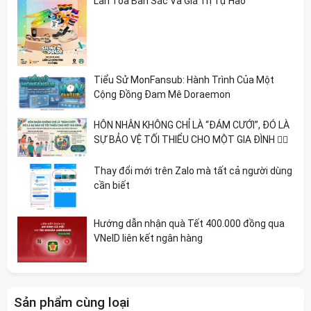
Lan Tỏa Bản Sắc Và Giá Trị Tự Hào
Tiểu Sử MonFansub: Hành Trình Của Một
Cộng Đồng Đam Mê Doraemon
HÔN NHÂN KHÔNG CHỈ LÀ “ĐÁM CƯỚI”, ĐÓ LÀ
SỰ BẢO VỆ TỐI THIỂU CHO MỘT GIA ĐÌNH 🏳️‍🌈
Thay đổi mới trên Zalo mà tất cả người dùng
cần biết
Hướng dẫn nhận quà Tết 400.000 đồng qua
VNeID liên kết ngân hàng
Sản phẩm cùng loại