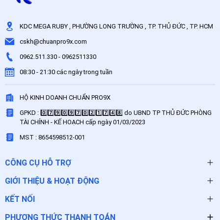
KDC MEGA RUBY , PHƯỜNG LONG TRƯỜNG , TP. THỦ ĐỨC , TP. HCM
cskh@chuanpro9x.com
0962.511.330
-
0962511330
08:30 - 21:30 các ngày trong tuần
HỘ KINH DOANH CHUẨN PRO9X
GPKD : 0️⃣7️⃣9️⃣0️⃣9️⃣7️⃣0️⃣2️⃣1️⃣7️⃣4️⃣8️⃣ do UBND TP THỦ ĐỨC PHÒNG
TÀI CHÍNH - KẾ HOẠCH cấp ngày 01/03/2023
MST : 8654598512-001
CÔNG CỤ HỖ TRỢ
GIỚI THIỆU & HOẠT ĐỘNG
KẾT NỐI
PHƯƠNG THỨC THANH TOÁN