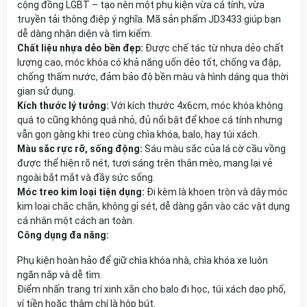
cộng đồng LGBT – tạo nên một phụ kiện vừa cá tính, vừa
truyền tải thông điệp ý nghĩa. Mã sản phẩm JD3433 giúp bạn
dễ dàng nhận diện và tìm kiếm.
Chất liệu nhựa dẻo bền đẹp:
Được chế tác từ nhựa dẻo chất
lượng cao, móc khóa có khả năng uốn dẻo tốt, chống va đập,
chống thấm nước, đảm bảo độ bền màu và hình dáng qua thời
gian sử dụng.
Kích thước lý tưởng:
Với kích thước 4x6cm, móc khóa không
quá to cũng không quá nhỏ, đủ nổi bật để khoe cá tính nhưng
vẫn gọn gàng khi treo cùng chìa khóa, balo, hay túi xách.
Màu sắc rực rỡ, sống động:
Sáu màu sắc của lá cờ cầu vồng
được thể hiện rõ nét, tươi sáng trên thân mèo, mang lại vẻ
ngoài bắt mắt và đầy sức sống.
Móc treo kim loại tiện dụng:
Đi kèm là khoen tròn và dây móc
kim loại chắc chắn, không gỉ sét, dễ dàng gắn vào các vật dụng
cá nhân một cách an toàn.
Công dụng đa năng:
Phụ kiện hoàn hảo để giữ chìa khóa nhà, chìa khóa xe luôn
ngăn nắp và dễ tìm.
Điểm nhấn trang trí xinh xắn cho balo đi học, túi xách dạo phố,
ví tiền hoặc thậm chí là hộp bút.