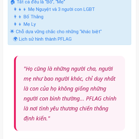
🏠 Tất cả đều là “Bố”, “Mẹ”
👩‍👧‍👦 Mẹ Nguyệt và 3 người con LGBT
👨‍👦 Bố Thắng
👩‍👦 Mẹ Ly
🌟 Chỗ dựa vững chắc cho những "khác biệt"
🌍 Lịch sử hình thành PFLAG
"Họ cũng là những người cha, người
mẹ như bao người khác, chỉ duy nhất
là con của họ không giống những
người con bình thường... PFLAG chính
là nơi tình yêu thương chiến thắng
định kiến."