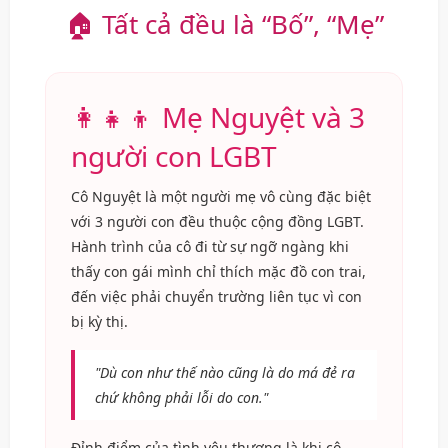
🏠 Tất cả đều là “Bố”, “Mẹ”
👩‍👧‍👦 Mẹ Nguyệt và 3
người con LGBT
Cô Nguyệt là một người mẹ vô cùng đặc biệt
với 3 người con đều thuộc cộng đồng LGBT.
Hành trình của cô đi từ sự ngỡ ngàng khi
thấy con gái mình chỉ thích mặc đồ con trai,
đến việc phải chuyển trường liên tục vì con
bị kỳ thị.
"Dù con như thế nào cũng là do má đẻ ra
chứ không phải lỗi do con."
Đỉnh điểm của tình yêu thương là khi cô