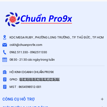
KDC MEGA RUBY , PHƯỜNG LONG TRƯỜNG , TP. THỦ ĐỨC , TP. HCM
cskh@chuanpro9x.com
0962.511.330
-
0962511330
08:30 - 21:30 các ngày trong tuần
HỘ KINH DOANH CHUẨN PRO9X
GPKD : 0️⃣7️⃣9️⃣0️⃣9️⃣7️⃣0️⃣2️⃣1️⃣7️⃣4️⃣8️⃣
MST : 8654598512-001
CÔNG CỤ HỖ TRỢ