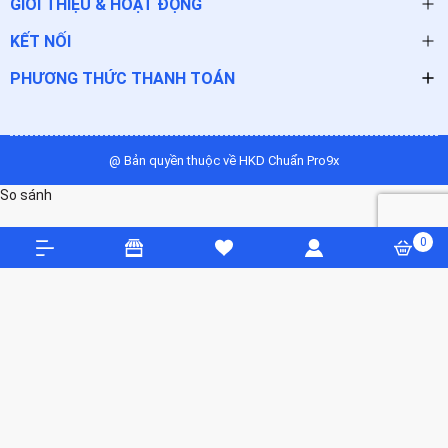
GIỚI THIỆU & HOẠT ĐỘNG
KẾT NỐI
PHƯƠNG THỨC THANH TOÁN
@ Bản quyền thuộc về HKD Chuẩn Pro9x
So sánh
0