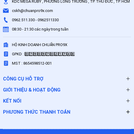
KDC MEGA RUBY , PHƯỜNG LONG TRƯỜNG , TP. THỦ ĐỨC , TP. HCM
cskh@chuanpro9x.com
0962.511.330
-
0962511330
08:30 - 21:30 các ngày trong tuần
HỘ KINH DOANH CHUẨN PRO9X
GPKD : 0️⃣7️⃣9️⃣0️⃣9️⃣7️⃣0️⃣2️⃣1️⃣7️⃣4️⃣8️⃣
MST : 8654598512-001
CÔNG CỤ HỖ TRỢ
GIỚI THIỆU & HOẠT ĐỘNG
KẾT NỐI
PHƯƠNG THỨC THANH TOÁN