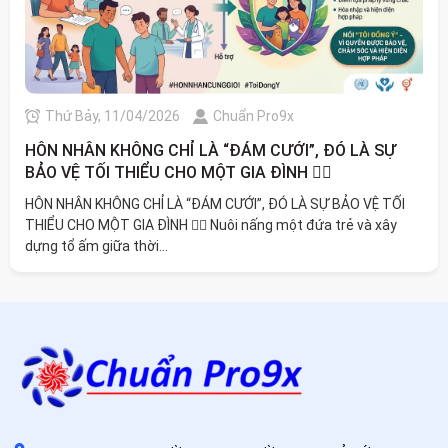
Thứ Bảy, 11/04/2026
Chuẩn Pro9x
HÔN NHÂN KHÔNG CHỈ LÀ “ĐÁM CƯỚI”, ĐÓ LÀ SỰ
BẢO VỆ TỐI THIỂU CHO MỘT GIA ĐÌNH 🏳️‍🌈
HÔN NHÂN KHÔNG CHỈ LÀ “ĐÁM CƯỚI”, ĐÓ LÀ SỰ BẢO VỆ TỐI
THIỂU CHO MỘT GIA ĐÌNH 🏳️‍🌈 Nuôi nấng một đứa trẻ và xây
dựng tổ ấm giữa thời...