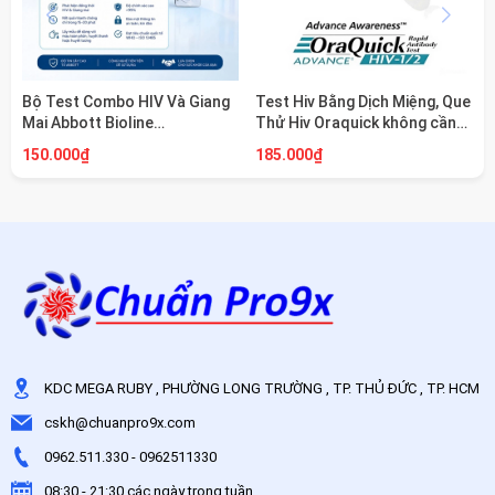
Bộ Test Combo HIV Và Giang
Test Hiv Bằng Dịch Miệng, Que
Mai Abbott Bioline
Thử Hiv Oraquick không cần
HIV/Syphilis Duo (2in1)
lấy máu
150.000₫
185.000₫
KDC MEGA RUBY , PHƯỜNG LONG TRƯỜNG , TP. THỦ ĐỨC , TP. HCM
cskh@chuanpro9x.com
0962.511.330
-
0962511330
08:30 - 21:30 các ngày trong tuần