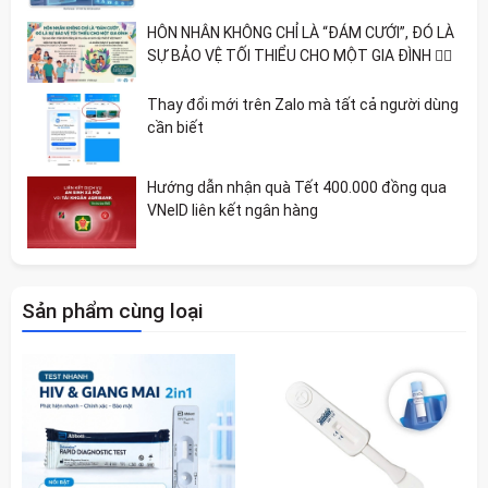
HÔN NHÂN KHÔNG CHỈ LÀ “ĐÁM CƯỚI”, ĐÓ LÀ
SỰ BẢO VỆ TỐI THIỂU CHO MỘT GIA ĐÌNH 🏳️‍🌈
Thay đổi mới trên Zalo mà tất cả người dùng
cần biết
Hướng dẫn nhận quà Tết 400.000 đồng qua
VNeID liên kết ngân hàng
Sản phẩm cùng loại