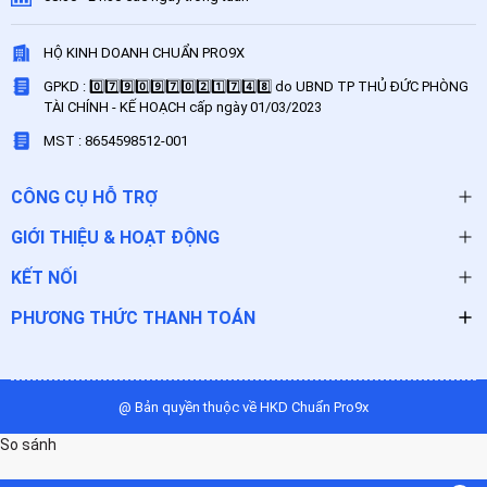
HỘ KINH DOANH CHUẨN PRO9X
GPKD : 0️⃣7️⃣9️⃣0️⃣9️⃣7️⃣0️⃣2️⃣1️⃣7️⃣4️⃣8️⃣ do UBND TP THỦ ĐỨC PHÒNG
TÀI CHÍNH - KẾ HOẠCH cấp ngày 01/03/2023
MST : 8654598512-001
CÔNG CỤ HỖ TRỢ
GIỚI THIỆU & HOẠT ĐỘNG
KẾT NỐI
PHƯƠNG THỨC THANH TOÁN
@ Bản quyền thuộc về HKD Chuẩn Pro9x
So sánh