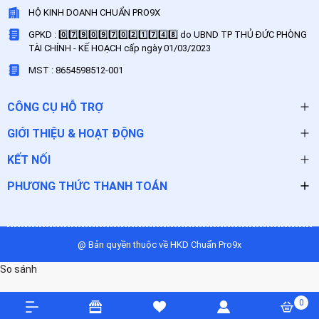
HỘ KINH DOANH CHUẨN PRO9X
GPKD : 0️⃣7️⃣9️⃣0️⃣9️⃣7️⃣0️⃣2️⃣1️⃣7️⃣4️⃣8️⃣ do UBND TP THỦ ĐỨC PHÒNG
TÀI CHÍNH - KẾ HOẠCH cấp ngày 01/03/2023
MST : 8654598512-001
CÔNG CỤ HỖ TRỢ
GIỚI THIỆU & HOẠT ĐỘNG
KẾT NỐI
PHƯƠNG THỨC THANH TOÁN
@ Bản quyền thuộc về HKD Chuẩn Pro9x
So sánh
0