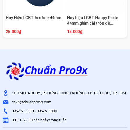
Huy Hiệu LGBT AroAce 44mm
Huy hiệu LGBT Happy Pride
44mm ghim cài tròn dễ
thương Chuẩn Pro9x
25.000₫
15.000₫
KDC MEGA RUBY , PHƯỜNG LONG TRƯỜNG , TP. THỦ ĐỨC , TP. HCM
cskh@chuanpro9x.com
0962.511.330
-
0962511330
08:30 - 21:30 các ngày trong tuần