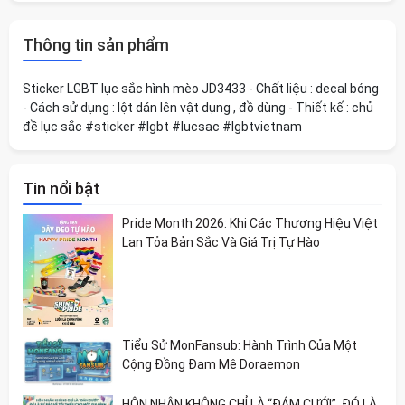
Thông tin sản phẩm
Sticker LGBT lục sắc hình mèo JD3433 - Chất liệu : decal bóng
- Cách sử dụng : lột dán lên vật dụng , đồ dùng - Thiết kế : chủ
đề lục sắc #sticker #lgbt #lucsac #lgbtvietnam
Tin nổi bật
Pride Month 2026: Khi Các Thương Hiệu Việt
Lan Tỏa Bản Sắc Và Giá Trị Tự Hào
Tiểu Sử MonFansub: Hành Trình Của Một
Cộng Đồng Đam Mê Doraemon
HÔN NHÂN KHÔNG CHỈ LÀ “ĐÁM CƯỚI”, ĐÓ LÀ