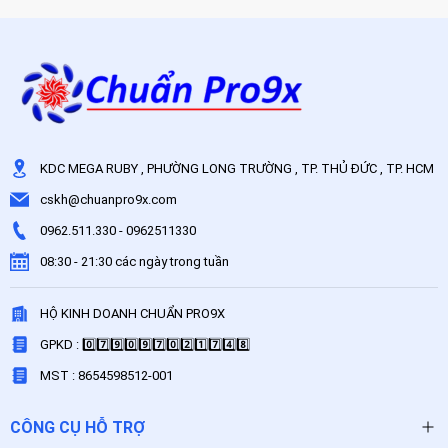
KDC MEGA RUBY , PHƯỜNG LONG TRƯỜNG , TP. THỦ ĐỨC , TP. HCM
cskh@chuanpro9x.com
0962.511.330
-
0962511330
08:30 - 21:30 các ngày trong tuần
HỘ KINH DOANH CHUẨN PRO9X
GPKD : 0️⃣7️⃣9️⃣0️⃣9️⃣7️⃣0️⃣2️⃣1️⃣7️⃣4️⃣8️⃣
MST : 8654598512-001
CÔNG CỤ HỖ TRỢ