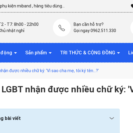
hụ kiện miband , hàng tiêu dùng...
T2 - T7: 8h00 - 22h00
Bạn cần hỗ trợ?
Chủ nhật nghỉ
Gọi ngay 0962.511.330
t động
Sản phẩm
TRI THỨC & CỘNG ĐỒNG
Li
hận được nhiều chữ ký: 'Vì sao cha mẹ, tôi ký tên…?'
 LGBT nhận được nhiều chữ ký: 'V
g bài viết