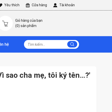
Yêu thích
Cửa hàng
Tài khoản
Giỏ hàng của bạn
(
0
) sản phẩm
ên hệ
ì sao cha mẹ, tôi ký tên…?'