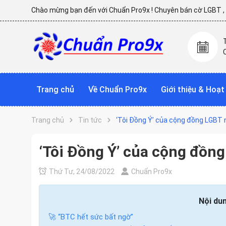
Chào mừng bạn đến với Chuẩn Pro9x ! Chuyên bán cờ LGBT , p
Trang chủ
Về Chuẩn Pro9x
Giới thiệu & Hoạ
Trang chủ
Tin tức
‘Tôi Đồng Ý’ của cộng đồng LGBT n
‘Tôi Đồng Ý’ của cộng đồng
Thứ Tư, 24/08/2022
Chuẩn Pro9x
Nội dun
🚀 “BTC hết sức bất ngờ”