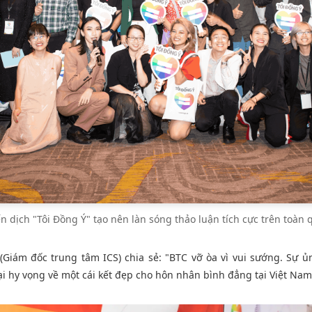
n dịch "Tôi Đồng Ý" tạo nên làn sóng thảo luận tích cực trên toàn 
(Giám đốc trung tâm ICS) chia sẻ: "BTC vỡ òa vì vui sướng. Sự ủ
i hy vọng về một cái kết đẹp cho hôn nhân bình đẳng tại Việt Nam