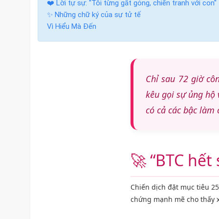
❤️ Lời tự sự: "Tôi từng gắt gỏng, chiến tranh với con"
✨ Những chữ ký của sự tử tế
Vì Hiểu Mà Đến
Chỉ sau 72 giờ cô
kêu gọi sự ủng hộ 
có cả các bậc làm 
🚀 “BTC hết
Chiến dịch đặt mục tiêu 2
chứng mạnh mẽ cho thấy xã